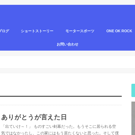
ブログ
ショートストーリー
モータースポーツ
ONE OK ROCK
短編小説
中編小説
スーパーフォーミュラ
スーパーＧＴ
狂気の共演
お問い合わせ
ありがとうが言えた日
「出ていけ～！」 ものすごい剣幕だった。もうそこに居られる空
気ではなかったし、この家にはもう居たくないと思った。そして僕