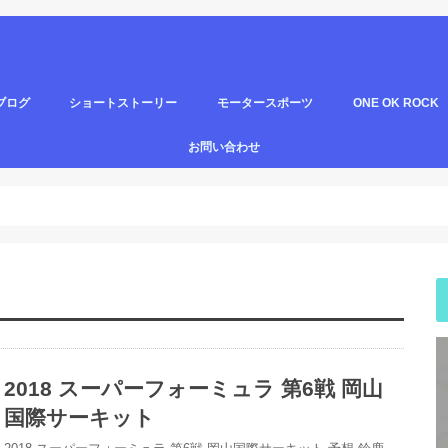
ブログ
ショートストーリー
モータースポーツ
ONE OK ROCK
短編小説
中編小説
スーパーフォーミュラ
スーパーＧＴ
狂気の共演
お問い合わせ
2018 スーパーフォーミュラ 第6戦 岡山
国際サーキット